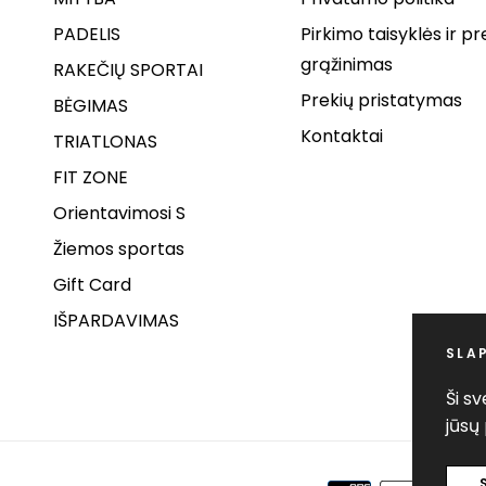
PADELIS
Pirkimo taisyklės ir pr
grąžinimas
RAKEČIŲ SPORTAI
Prekių pristatymas
BĖGIMAS
Kontaktai
TRIATLONAS
FIT ZONE
Orientavimosi S
Žiemos sportas
Gift Card
IŠPARDAVIMAS
SLA
Ši s
jūsų 