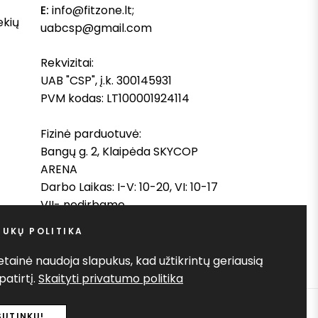
E:
info@fitzone.lt;
ekių
uabcsp@gmail.com
Rekvizitai:
UAB "CSP", į.k. 300145931
PVM kodas: LT100001924114
Fizinė parduotuvė:
Bangų g. 2, Klaipėda SKYCOP
ARENA
Darbo Laikas: I-V: 10-20, VI: 10-17
VII- nedirbame
PUKŲ POLITIKA
vetainė naudoja slapukus, kad užtikrintų geriausią
patirtį.
Skaityti privatumo politika
SUTINKU!