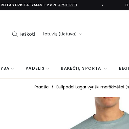
TAS PRISTATYMAS 1-2 d.d
APSIPIRKTI
GALI
Ieškoti
lietuvių (Lietuva)
TYBA
PADELIS
RAKEČIŲ SPORTAI
BĖG
Pradžia
/
Bullpadel Lagar vyriški marškinėliai 