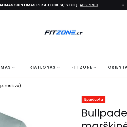
MAS SIUNTIMAS PER AUTOBUSŲ STOTĮ
APSIPIRKTI
IMAS
TRIATLONAS
FIT ZONE
ORIENT
(sp. melsva)
Išparduota
Bullpadel
marškinė