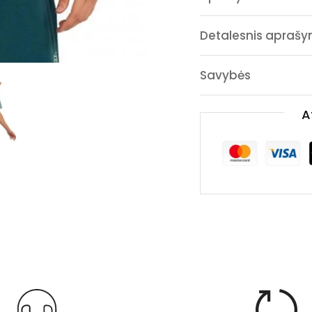
Detalesnis apraš
Savybės
A