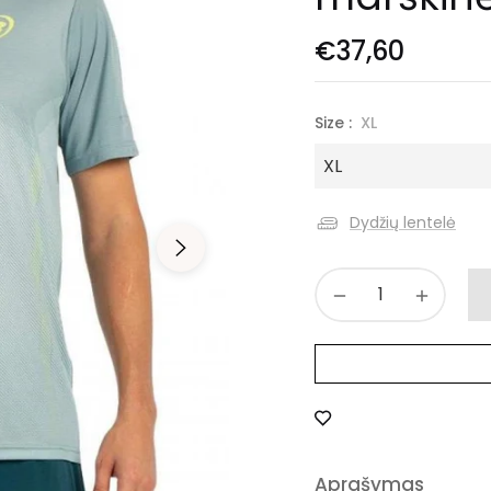
€37,60
Size :
XL
Dydžių lentelė
−
+
Aprašymas