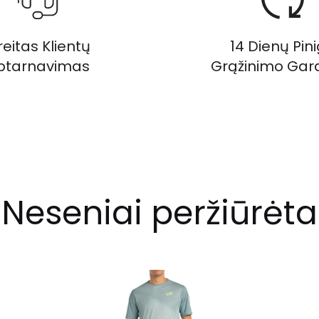
eitas Klientų
14 Dienų Pin
ptarnavimas
Grąžinimo Gara
Neseniai peržiūrėta