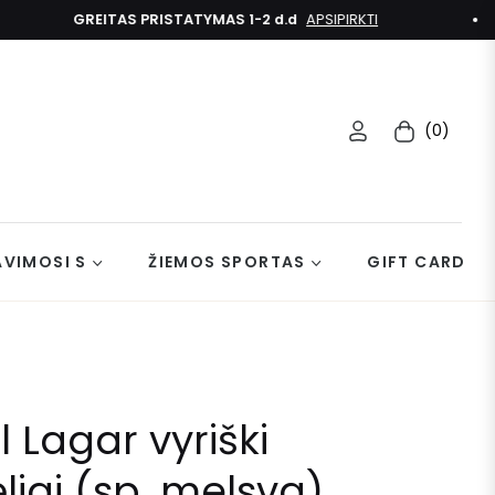
GREITAS PRISTATYMAS 1-2 d.d
APSIPIRKTI
(0)
Kolekcija
AVIMOSI S
ŽIEMOS SPORTAS
GIFT CARD
 Lagar vyriški
liai (sp. melsva)