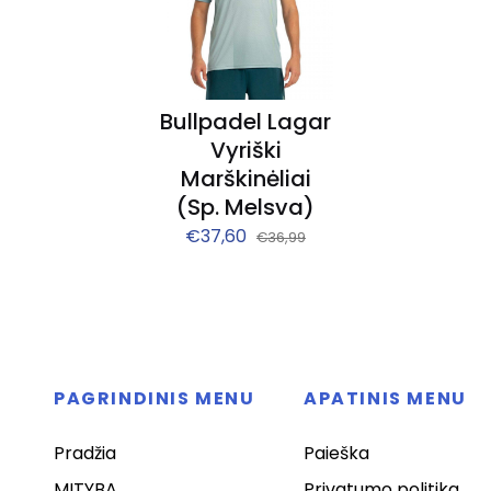
Bullpadel Lagar
Vyriški
Marškinėliai
(sp. Melsva)
€37,60
€36,99
PAGRINDINIS MENU
APATINIS MENU
Pradžia
Paieška
MITYBA
Privatumo politika