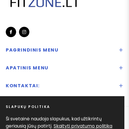
Fb
Ins
PAGRINDINIS MENU
APATINIS MENU
KONTAKTAI:
SLAPUKŲ POLITIKA
Ši svetainė naudoja slapukus, kad užtikrintų
© 2025
Ify.lt
geriausią jūsų patirtį.
Skaityti privatumo politika