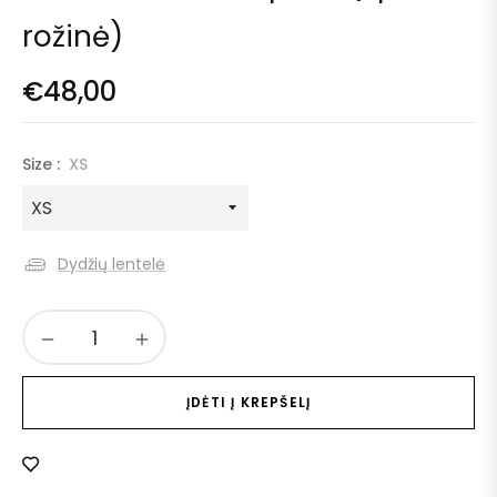
rožinė)
€48,00
Size :
XS
Dydžių lentelė
−
+
ĮDĖTI Į KREPŠELĮ