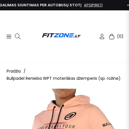
ALIMAS SIUNTIMAS PER AUTOBUSŲ STOTĮ
APSIPIRKTI
(0)
Navigation
Kolekcija
Pradžia
/
Bullpadel Renieba WPT moteriškas džemperis (sp. rožinė)