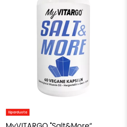
Išparduota
MyVITARGO "Salt&More“