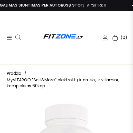
ALIMAS SIUNTIMAS PER AUTOBUSŲ STOTĮ
APSIPIRKTI
(0)
Navigation
Kolekcija
Pradžia
/
MyVITARGO "Salt&More“ elektrolitų ir druskų ir vitaminų
kompleksas 60kap.