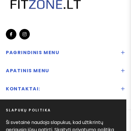
Fb
Ins
PAGRINDINIS MENU
APATINIS MENU
KONTAKTAI:
SLAPUKŲ POLITIKA
Ši svetainė naudoja slapukus, kad užtikrintų
© 2025
Ify.lt
geriausią jūsų patirtį.
Skaityti privatumo politika