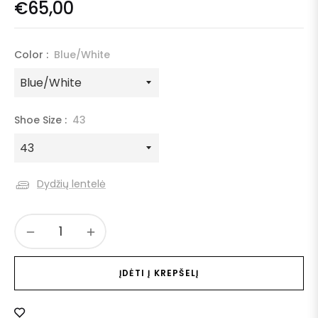
€65,00
Color :
Blue/White
Shoe Size :
43
Dydžių lentelė
−
+
ĮDĖTI Į KREPŠELĮ