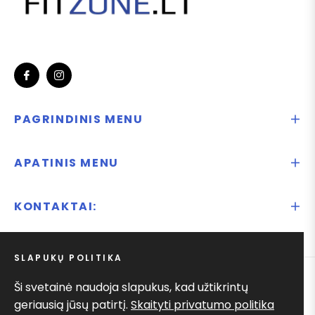
Fb
Ins
PAGRINDINIS MENU
APATINIS MENU
KONTAKTAI:
SLAPUKŲ POLITIKA
Ši svetainė naudoja slapukus, kad užtikrintų
© 2025
Ify.lt
geriausią jūsų patirtį.
Skaityti privatumo politika