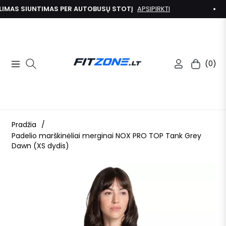
MAS SIUNTIMAS PER AUTOBUSŲ STOTĮ
APSIPIRKTI
(0)
Navigation
Kolekcija
Pradžia
/
Padelio marškinėliai merginai NOX PRO TOP Tank Grey
Dawn (XS dydis)