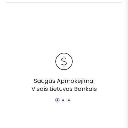
Atsiimti dovaną 🎁 PRENUMERUOTI
Saugūs Apmokėjimai
Visais Lietuvos Bankais