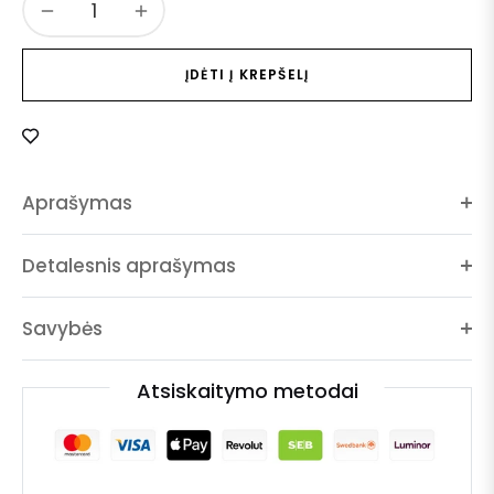
−
+
ĮDĖTI Į KREPŠELĮ
Aprašymas
Turime Jums Dovaną!
Detalesnis aprašymas
🎁
Savybės
Prenumeruokite naujienlaiškį ir pirmieji sužinokite
apie mūsų naujus produktus!
Atsiskaitymo metodai