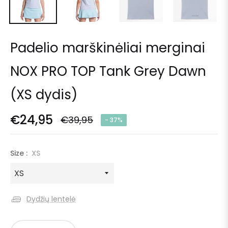
Padelio marškinėliai merginai
NOX PRO TOP Tank Grey Dawn
(XS dydis)
€24,95
€39,95
‎-
37%
Size :
XS
Dydžių lentelė