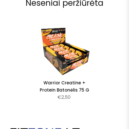
Neseniai peržiūrėta
Warrior Creatine +
Protein Batonėlis 75 G
€2,50