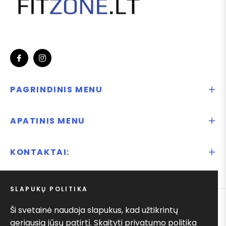
Fb
Ins
PAGRINDINIS MENU
APATINIS MENU
KONTAKTAI:
SLAPUKŲ POLITIKA
Ši svetainė naudoja slapukus, kad užtikrintų
© 2025
Ify.lt
geriausią jūsų patirtį.
Skaityti privatumo politika