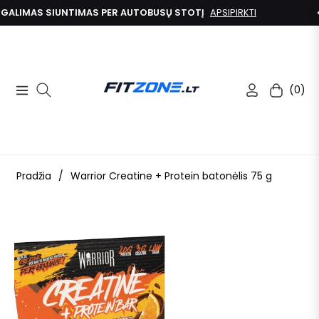
ALIMAS SIUNTIMAS PER AUTOBUSŲ STOTĮ
APSIPIRKTI
(0)
Navigation
Kolekcija
Pradžia
/
Warrior Creatine + Protein batonėlis 75 g