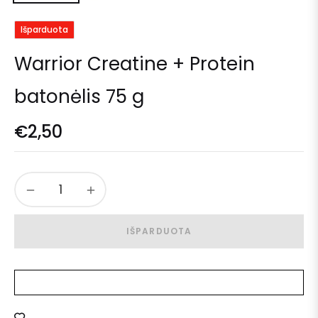
Išparduota
Warrior Creatine + Protein
batonėlis 75 g
€2,50
−
+
IŠPARDUOTA